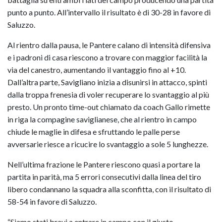
punto a punto. All’intervallo il risultato è di 30-28 in favore di
Saluzzo.
Al rientro dalla pausa, le Pantere calano di intensità difensiva
e i padroni di casa riescono a trovare con maggior facilità la
via del canestro, aumentando il vantaggio fino al +10.
Dall’altra parte, Savigliano inizia a disunirsi in attacco, spinti
dalla troppa frenesia di voler recuperare lo svantaggio al più
presto. Un pronto time-out chiamato da coach Gallo rimette
in riga la compagine saviglianese, che al rientro in campo
chiude le maglie in difesa e sfruttando le palle perse
avversarie riesce a ricucire lo svantaggio a sole 5 lunghezze.
Nell’ultima frazione le Pantere riescono quasi a portare la
partita in parità, ma 5 errori consecutivi dalla linea del tiro
libero condannano la squadra alla sconfitta, con il risultato di
58-54 in favore di Saluzzo.
“Siamo stati bravi a entrare in campo con il giusto