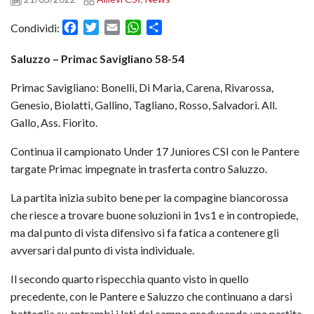
Facebook
Twitter
Email
WhatsApp
Condividi
Condividi:
Saluzzo – Primac Savigliano 58-54
Primac Savigliano: Bonelli, Di Maria, Carena, Rivarossa,
Genesio, Biolatti, Gallino, Tagliano, Rosso, Salvadori. All.
Gallo, Ass. Fiorito.
Continua il campionato Under 17 Juniores CSI con le Pantere
targate Primac impegnate in trasferta contro Saluzzo.
La partita inizia subito bene per la compagine biancorossa
che riesce a trovare buone soluzioni in 1vs1 e in contropiede,
ma dal punto di vista difensivo si fa fatica a contenere gli
avversari dal punto di vista individuale.
Il secondo quarto rispecchia quanto visto in quello
precedente, con le Pantere e Saluzzo che continuano a darsi
battaglia su entrambi i lati del campo producendo una partita