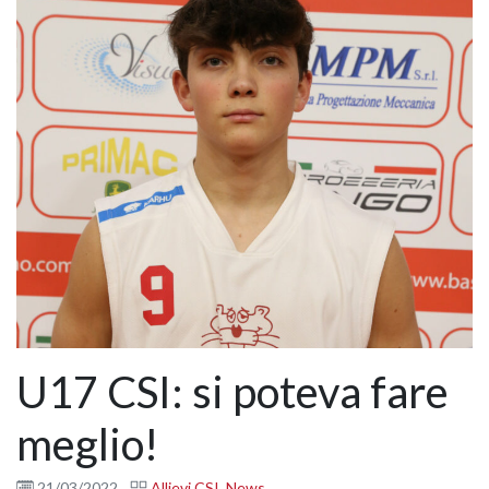
U17 CSI: si poteva fare
meglio!
21/03/2022
Allievi CSI
,
News