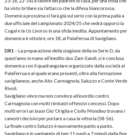
23-16, 22-14) a favore dei padroni di casa, per una sfida che
ha visto brillare sia l’attacco che la difesa biancorossa.
Domenica prossima si farà già sul serio con la prima palla a
due ufficiale del campionato 2024/25 che vedrà opporsi la
Cogal e la Us Livorso in una sfida inedita. Appuntamento per
domenica 6 ottobre, ore 18, al PalaFerrua di Savigliano.
DR1
– La preparazione della stagione della ex Serie D, da
quest’anno in mano all’inedito duo Zani-Eandi, si è conclusa
domenica con il quadrangolare organizzato dalla società al
PalaFerrua e al quale erano presenti, oltre alla formazione
saviglianese, anche Abc Carmagnola, Saluzzo e Conte Verde
Rivoli.
Savigliano vince ma non convince all’esordio contro
Carmagnola con molti rimbalzi offensivi concessi. Dopo
molti errori un buon Gio’ Origlia e Ciollo Mondino trovano i
canestri decisivi per portare a casa la vittoria (58-56).
La finale contro Saluzzo è nuovamente punto a punto.
Savigliano è in vantaggio di ben 11 punti a 7 minuti dalla fine