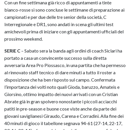
Con un fine settimana già ricco di appuntamenti a tinte
bianco-rosse si sono concluse le settimane di preparazione ai
campionati e per due delle tre senior della società, C
Interregionale e DR1, sono andati in scena gli ultimi test
amichevoli prima di iniziare con gli appuntamenti ufficiali del
prossimo weekend.
SERIE C
– Sabato sera la banda agli ordini di coach Siclari ha
portato a casa un convincente successo sulla diretta
avversaria Area Pro Piossasco, in una partita che ha permesso
al rinnovato staff tecnico di dare minuti a tutto il roster a
disposizione che ha ben risposto sul campo. Confermata
l’importanza dei volti noto quali Gioda, baruzzo, Amateis e
Giorsino, ottimo impatto dei nuovi arrivati con un Cristian
Abrate già in gran spolvero nonostante i piccoli acciacchi
patiti in pre-season e buone cose viste anche da parte dei
giovani saviglianesi Giraudo, Carena e Corradini. Alla fine dei
40 minuti di gioco il tabellone segnava 94-61 (27-14, 22-17,