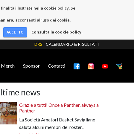
inalità illustrate nella cookie policy. Se
niera, acconsenti all’uso dei cookie.
Consulta la cookie policy.
DR2
CALENDARIO & RISULTATI
Merch
Sponsor
Contatti
ltime news
Grazie a tutti! Once a Panther, always a
Panther
La Società Amatori Basket Savigliano
saluta alcuni membri del roster...