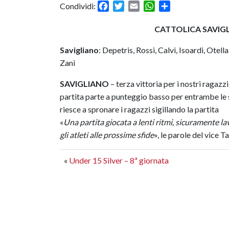
Facebook
Twitter
Email
WhatsApp
Condividi
Condividi:
CATTOLICA SAVIG
Savigliano
: Depetris, Rossi, Calvi, Isoardi, Otel
Zani
SAVIGLIANO
– terza vittoria per i nostri ragazzi
partita parte a punteggio basso per entrambe le 
riesce a spronare i ragazzi sigillando la partita
«
U
na partita giocata a lenti ritmi, sicuramente 
gli atleti alle prossime sfide
», le parole del vice T
«
Under 15 Silver – 8ª giornata