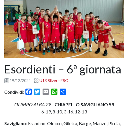
Esordienti – 6ª giornata
19/12/2024
U13 Silver - ESO
Facebook
Twitter
Email
WhatsApp
Condividi
Condividi:
OLIMPO ALBA 29
–
CHIAPELLO SAVIGLIANO 58
6-19, 8-10, 3-16, 12-13
Savigliano
: Frandino, Olocco, Giletta, Barge, Manzo, Pirela,