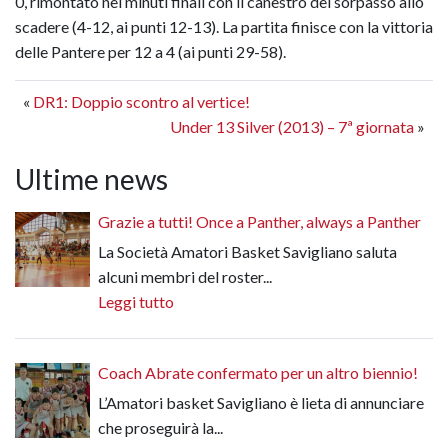
0, rimontato nei minuti finali con il canestro del sorpasso allo
scadere (4-12, ai punti 12-13). La partita finisce con la vittoria
delle Pantere per 12 a 4 (ai punti 29-58).
«
DR1: Doppio scontro al vertice!
Under 13 Silver (2013) – 7ª giornata
»
Ultime news
Grazie a tutti! Once a Panther, always a Panther
La Società Amatori Basket Savigliano saluta
alcuni membri del roster...
Leggi tutto
Coach Abrate confermato per un altro biennio!
L’Amatori basket Savigliano è lieta di annunciare
che proseguirà la...