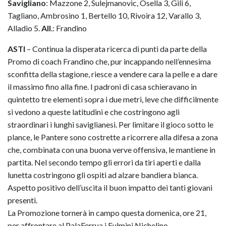
Savigliano
: Mazzone 2, Sulejmanovic, Osella 3, Gili 6,
Tagliano, Ambrosino 1, Bertello 10, Rivoira 12, Varallo 3,
Alladio 5.
All
.: Frandino
ASTI
– Continua la disperata ricerca di punti da parte della
Promo di coach Frandino che, pur incappando nell’ennesima
sconfitta della stagione, riesce a vendere cara la pelle e a dare
il massimo fino alla fine. I padroni di casa schieravano in
quintetto tre elementi sopra i due metri, leve che difficilmente
si vedono a queste latitudini e che costringono agli
straordinari i lunghi saviglianesi. Per limitare il gioco sotto le
plance, le Pantere sono costrette a ricorrere alla difesa a zona
che, combinata con una buona verve offensiva, le mantiene in
partita. Nel secondo tempo gli errori da tiri aperti e dalla
lunetta costringono gli ospiti ad alzare bandiera bianca.
Aspetto positivo dell’uscita il buon impatto dei tanti giovani
presenti.
La Promozione tornerà in campo questa domenica, ore 21,
per affrontare al PalaFerrua i Fulmini Nichelino.