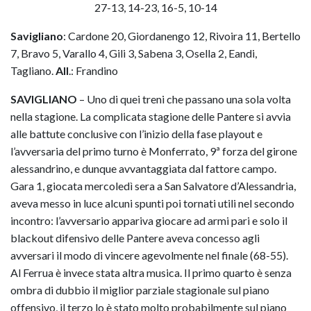
27-13, 14-23, 16-5, 10-14
Savigliano
: Cardone 20, Giordanengo 12, Rivoira 11, Bertello
7, Bravo 5, Varallo 4, Gili 3, Sabena 3, Osella 2, Eandi,
Tagliano.
All
.: Frandino
SAVIGLIANO
– Uno di quei treni che passano una sola volta
nella stagione. La complicata stagione delle Pantere si avvia
alle battute conclusive con l’inizio della fase playout e
l’avversaria del primo turno è Monferrato, 9ª forza del girone
alessandrino, e dunque avvantaggiata dal fattore campo.
Gara 1, giocata mercoledì sera a San Salvatore d’Alessandria,
aveva messo in luce alcuni spunti poi tornati utili nel secondo
incontro: l’avversario appariva giocare ad armi pari e solo il
blackout difensivo delle Pantere aveva concesso agli
avversari il modo di vincere agevolmente nel finale (68-55).
Al Ferrua è invece stata altra musica. Il primo quarto è senza
ombra di dubbio il miglior parziale stagionale sul piano
offensivo, il terzo lo è stato molto probabilmente sul piano