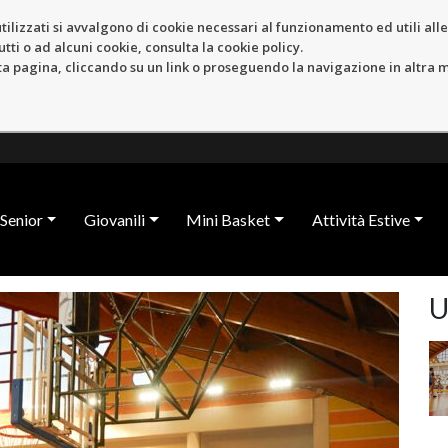
tilizzati si avvalgono di cookie necessari al funzionamento ed utili alle f
tti o ad alcuni cookie, consulta la cookie policy.
pagina, cliccando su un link o proseguendo la navigazione in altra ma
Senior
Giovanili
Mini Basket
Attività Estive
U