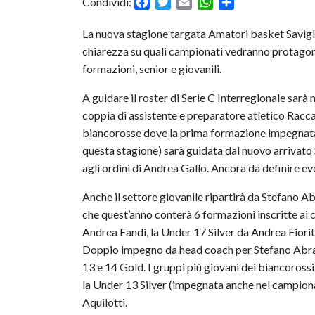
Facebook
Twitter
Email
WhatsApp
Condividi
Condividi:
La nuova stagione targata Amatori basket Savigli
chiarezza su quali campionati vedranno protagonis
formazioni, senior e giovanili.
A guidare il roster di Serie C Interregionale sarà
coppia di assistente e preparatore atletico Racca
biancorosse dove la prima formazione impegnata
questa stagione) sarà guidata dal nuovo arrivato 
agli ordini di Andrea Gallo. Ancora da definire ev
Anche il settore giovanile ripartirà da Stefano A
che quest’anno conterà 6 formazioni inscritte ai 
Andrea Eandi, la Under 17 Silver da Andrea Fiori
Doppio impegno da head coach per Stefano Abrat
13 e 14 Gold. I gruppi più giovani dei biancoross
la Under 13 Silver (impegnata anche nel campionat
Aquilotti.