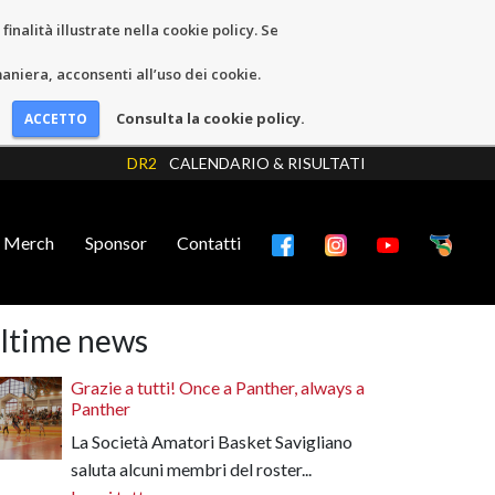
inalità illustrate nella cookie policy. Se
niera, acconsenti all’uso dei cookie.
Consulta la cookie policy.
DR2
CALENDARIO & RISULTATI
Merch
Sponsor
Contatti
ltime news
Grazie a tutti! Once a Panther, always a
Panther
La Società Amatori Basket Savigliano
saluta alcuni membri del roster...