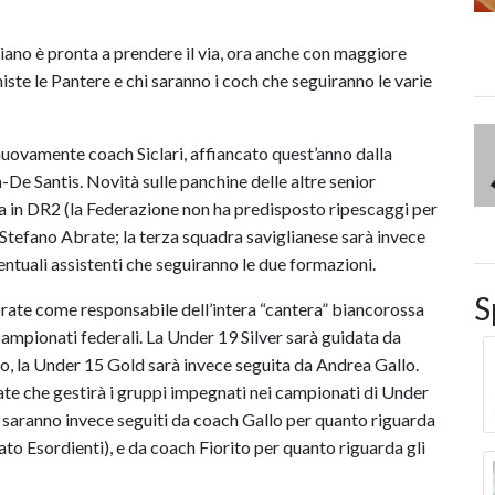
ano è pronta a prendere il via, ora anche con maggiore
te le Pantere e chi saranno i coch che seguiranno le varie
 nuovamente coach Siclari, affiancato quest’anno dalla
-De Santis. Novità sulle panchine delle altre senior
 in DR2 (la Federazione non ha predisposto ripescaggi per
Stefano Abrate; la terza squadra saviglianese sarà invece
entuali assistenti che seguiranno le due formazioni.
S
brate come responsabile dell’intera “cantera” biancorossa
campionati federali. La Under 19 Silver sarà guidata da
to, la Under 15 Gold sarà invece seguita da Andrea Gallo.
e che gestirà i gruppi impegnati nei campionati di Under
i saranno invece seguiti da coach Gallo per quanto riguarda
o Esordienti), e da coach Fiorito per quanto riguarda gli