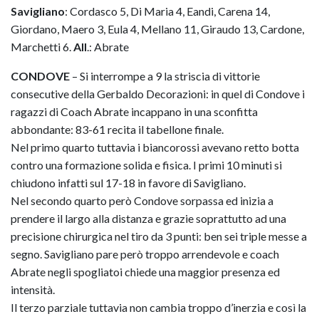
Savigliano
: Cordasco 5, Di Maria 4, Eandi, Carena 14,
Giordano, Maero 3, Eula 4, Mellano 11, Giraudo 13, Cardone,
Marchetti 6.
All
.: Abrate
CONDOVE
– Si interrompe a 9 la striscia di vittorie
consecutive della Gerbaldo Decorazioni: in quel di Condove i
ragazzi di Coach Abrate incappano in una sconfitta
abbondante: 83-61 recita il tabellone finale.
Nel primo quarto tuttavia i biancorossi avevano retto botta
contro una formazione solida e fisica. I primi 10 minuti si
chiudono infatti sul 17-18 in favore di Savigliano.
Nel secondo quarto però Condove sorpassa ed inizia a
prendere il largo alla distanza e grazie soprattutto ad una
precisione chirurgica nel tiro da 3 punti: ben sei triple messe a
segno. Savigliano pare però troppo arrendevole e coach
Abrate negli spogliatoi chiede una maggior presenza ed
intensità.
Il terzo parziale tuttavia non cambia troppo d’inerzia e così la