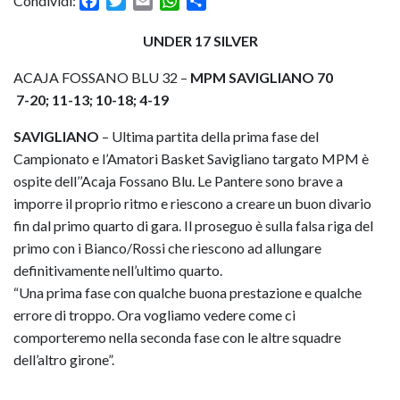
Facebook
Twitter
Email
WhatsApp
Condividi
Condividi:
UNDER 17 SILVER
ACAJA FOSSANO BLU 32 –
MPM SAVIGLIANO
70
7-20; 11-13; 10-18; 4-19
SAVIGLIANO
– Ultima partita della prima fase del
Campionato e
l’Amatori Basket Savigliano targato MPM è
ospite dell’’Acaja Fossano Blu.
Le Pantere sono brave a
imporre il proprio ritmo e riescono a creare un buon divario
fin dal primo quarto di gara.
Il proseguo è sulla falsa riga del
primo con i Bianco/Rossi che riescono ad allungare
definitivamente nell’ultimo quarto.
“Una prima fase con qualche buona prestazione e qualche
errore di troppo. Ora vogliamo vedere come ci
comporteremo nella seconda fase con le altre squadre
dell’altro girone”.