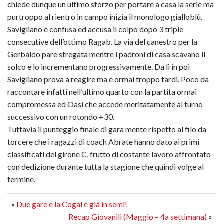
chiede dunque un ultimo sforzo per portare a casa la serie ma
purtroppo al rientro in campo inizia il monologo gialloblù.
Savigliano è confusa ed accusa il colpo dopo 3 triple
consecutive dell’ottimo Ragab. La via del canestro per la
Gerbaldo pare stregata mentre i padroni di casa scavano il
solco e lo incrementano progressivamente. Da lì in poi
Savigliano prova a reagire ma è ormai troppo tardi. Poco da
raccontare infatti nell’ultimo quarto con la partita ormai
compromessa ed Oasi che accede meritatamente al turno
successivo con un rotondo +30.
Tuttavia il punteggio finale di gara mente rispetto al filo da
torcere che i ragazzi di coach Abrate hanno dato ai primi
classificati del girone C, frutto di costante lavoro affrontato
con dedizione durante tutta la stagione che quindi volge al
termine.
«
Due gare e la Cogal è già in semi!
Recap Giovanili (Maggio – 4a settimana)
»