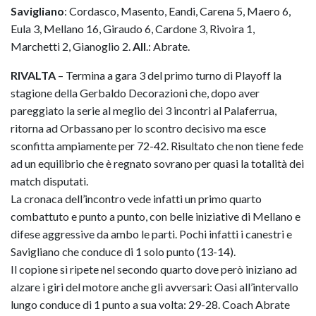
Savigliano
: Cordasco, Masento, Eandi, Carena 5, Maero 6,
Eula 3, Mellano 16, Giraudo 6, Cardone 3, Rivoira 1,
Marchetti 2, Gianoglio 2.
All
.: Abrate.
RIVALTA
– Termina a gara 3 del primo turno di Playoff la
stagione della Gerbaldo Decorazioni che, dopo aver
pareggiato la serie al meglio dei 3 incontri al Palaferrua,
ritorna ad Orbassano per lo scontro decisivo ma esce
sconfitta ampiamente per 72-42. Risultato che non tiene fede
ad un equilibrio che è regnato sovrano per quasi la totalità dei
match disputati.
La cronaca dell’incontro vede infatti un primo quarto
combattuto e punto a punto, con belle iniziative di Mellano e
difese aggressive da ambo le parti. Pochi infatti i canestri e
Savigliano che conduce di 1 solo punto (13-14).
Il copione si ripete nel secondo quarto dove però iniziano ad
alzare i giri del motore anche gli avversari: Oasi all’intervallo
lungo conduce di 1 punto a sua volta: 29-28. Coach Abrate