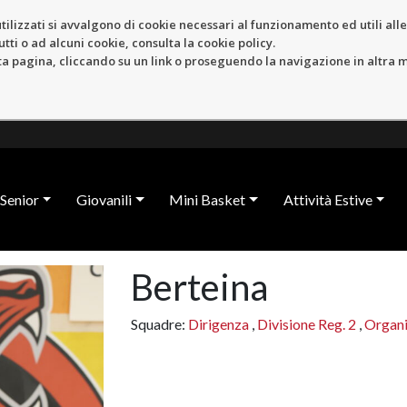
tilizzati si avvalgono di cookie necessari al funzionamento ed utili alle f
tti o ad alcuni cookie, consulta la cookie policy.
pagina, cliccando su un link o proseguendo la navigazione in altra ma
Senior
Giovanili
Mini Basket
Attività Estive
Berteina
Squadre:
Dirigenza
,
Divisione Reg. 2
,
Organ