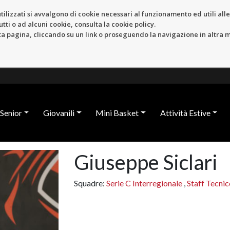
tilizzati si avvalgono di cookie necessari al funzionamento ed utili alle f
tti o ad alcuni cookie, consulta la cookie policy.
pagina, cliccando su un link o proseguendo la navigazione in altra ma
Senior
Giovanili
Mini Basket
Attività Estive
Giuseppe Siclari
Squadre:
Serie C Interregionale
,
Staff Tecnic