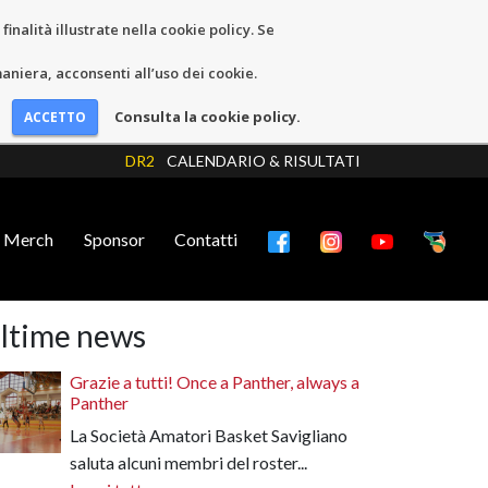
inalità illustrate nella cookie policy. Se
niera, acconsenti all’uso dei cookie.
Consulta la cookie policy.
DR2
CALENDARIO & RISULTATI
Merch
Sponsor
Contatti
ltime news
Grazie a tutti! Once a Panther, always a
Panther
La Società Amatori Basket Savigliano
saluta alcuni membri del roster...