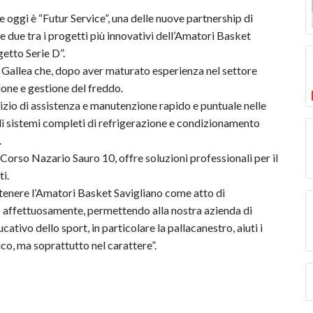
 oggi è “Futur Service”, una delle nuove partnership di
le due tra i progetti più innovativi dell’Amatori Basket
getto Serie D”.
 Gallea che, dopo aver maturato esperienza nel settore
ione e gestione del freddo.
rvizio di assistenza e manutenzione rapido e puntuale nelle
di sistemi completi di refrigerazione e condizionamento
.
n Corso Nazario Sauro 10, offre soluzioni professionali per il
i.
stenere l’Amatori Basket Savigliano come atto di
o affettuosamente, permettendo alla nostra azienda di
ucativo dello sport, in particolare la pallacanestro, aiuti i
sico, ma soprattutto nel carattere”.