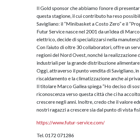
Il Gold sponsor che abbiamo l’onore di presentare
questa stagione, il cui contributo ha reso possibi
Savigliano: il “Minibasket a Costo Zero” e il “Pro
Futur Service nasce nel 2001 da un’idea di Marco
elettrico, decide di specializzarsi nella manutenz
Con l’aiuto di oltre 30 collaboratori, offre un se
regioni del Nord Ovest, nonché la realizzazione 
industriali per la grande distribuzione alimentare
Oggi, attraverso il punto vendita di Savigliano, i
riscaldamento e la climatizzazione anche ai privat
Il titolare Marco Gallea spiega “Ho deciso di so
riconoscenza verso questa città che ci ha accolt
crescere negli anni. Inoltre, credo che il valore ed
nostri ragazzi a crescere sia dal punto di vista fi
https://www.futur-service.com/
Tel. 0172 071286