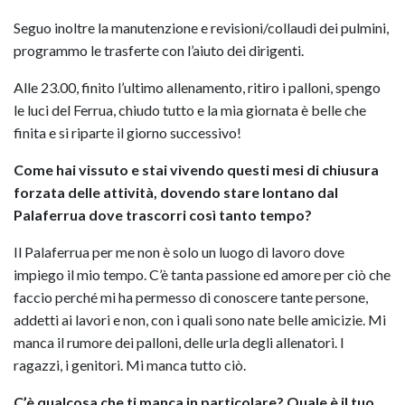
Seguo inoltre la manutenzione e revisioni/collaudi dei pulmini,
programmo le trasferte con l’aiuto dei dirigenti.
Alle 23.00, finito l’ultimo allenamento, ritiro i palloni, spengo
le luci del Ferrua, chiudo tutto e la mia giornata è belle che
finita e si riparte il giorno successivo!
Come hai vissuto e stai vivendo questi mesi di chiusura
forzata delle attività, dovendo stare lontano dal
Palaferrua dove trascorri così tanto tempo?
Il Palaferrua per me non è solo un luogo di lavoro dove
impiego il mio tempo. C’è tanta passione ed amore per ciò che
faccio perché mi ha permesso di conoscere tante persone,
addetti ai lavori e non, con i quali sono nate belle amicizie. Mi
manca il rumore dei palloni, delle urla degli allenatori. I
ragazzi, i genitori. Mi manca tutto ciò.
C’è qualcosa che ti manca in particolare? Quale è il tuo