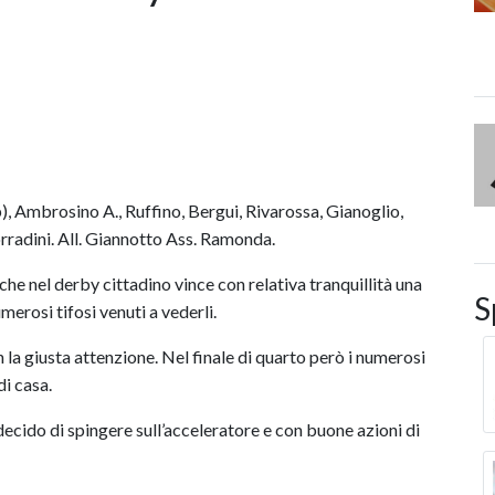
), Ambrosino A., Ruffino, Bergui, Rivarossa, Gianoglio,
orradini. All. Giannotto Ass. Ramonda.
he nel derby cittadino vince con relativa tranquillità una
S
erosi tifosi venuti a vederli.
n la giusta attenzione. Nel finale di quarto però i numerosi
di casa.
ecido di spingere sull’acceleratore e con buone azioni di