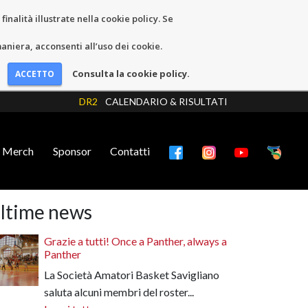
inalità illustrate nella cookie policy. Se
niera, acconsenti all’uso dei cookie.
Consulta la cookie policy.
DR2
CALENDARIO & RISULTATI
Merch
Sponsor
Contatti
ltime news
Grazie a tutti! Once a Panther, always a
Panther
La Società Amatori Basket Savigliano
saluta alcuni membri del roster...