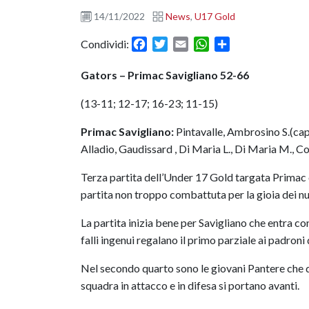
14/11/2022
News
,
U17 Gold
Facebook
Twitter
Email
WhatsApp
Condividi
Condividi:
Gators – Primac Savigliano 52-66
(13-11; 12-17; 16-23; 11-15)
Primac Savigliano:
Pintavalle, Ambrosino S.(cap
Alladio, Gaudissard , Di Maria L., Di Maria M., C
Terza partita dell’Under 17 Gold targata Primac c
partita non troppo combattuta per la gioia dei num
La partita inizia bene per Savigliano che entra co
falli ingenui regalano il primo parziale ai padroni 
Nel secondo quarto sono le giovani Pantere che d
squadra in attacco e in difesa si portano avanti.