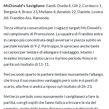
McDonald’s Savigliano:
Eandi, Osella 4, Gili 2, Cordasco 1,
Bergese 4, Bravo 23, Mellano 4, Amateis 22, Daniele, Lovera
All. Frandino Ass. Ramonda.
Terza vittoria consecutiva per i ragazzi targati McDonald’s
nel campionato di Promozione. La squadra di Frandino entra
in campo più concentrata degli avversari e piazza subito un
parziale iniziale di 9-2. Purtroppo, Si sprecano anche tante
occasioni per tentare di allungare il vantaggio, intanto i
braidesi iniziano a sbloccarsi e il primo periodo finisce in
parità sul risultato di 11-11.
Nel secondo quarto le pantere tentano nuovamente l’allungo,
che trova il suo massimo vantaggio però solo in 6 punti di
scarto, alla fine si andrà a riposo sul risultato di 26-23.
Nel terzo periodo sono nuovamente i saviglianesi a fare la
partita, con gli ospiti che fanno fatica a trovare la via del
canestro, anche dalla lunga distanza spesso battezzati da