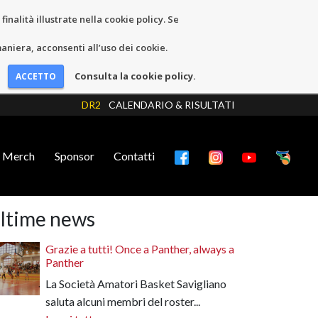
inalità illustrate nella cookie policy. Se
niera, acconsenti all’uso dei cookie.
Consulta la cookie policy.
DR2
CALENDARIO & RISULTATI
Merch
Sponsor
Contatti
ltime news
Grazie a tutti! Once a Panther, always a
Panther
La Società Amatori Basket Savigliano
saluta alcuni membri del roster...