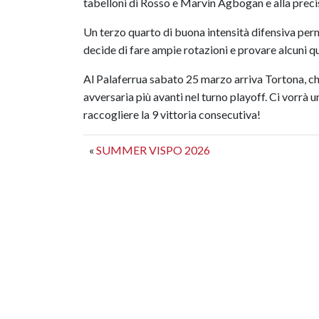
tabelloni di Rosso e Marvin Agbogan e alla precis
Un terzo quarto di buona intensità difensiva perme
decide di fare ampie rotazioni e provare alcuni qu
Al Palaferrua sabato 25 marzo arriva Tortona, ch
avversaria più avanti nel turno playoff. Ci vorrà 
raccogliere la 9 vittoria consecutiva!
«
SUMMER VISPO 2026