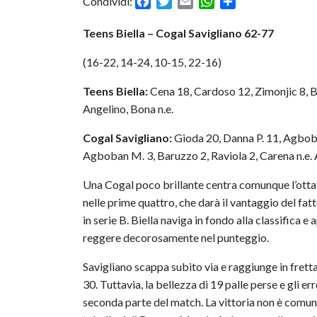
Facebook
Twitter
Email
WhatsApp
Condividi
Condividi:
Teens Biella – Cogal Savigliano 62-77
(16-22, 14-24, 10-15, 22-16)
Teens Biella:
Cena 18, Cardoso 12, Zimonjic 8, Br
Angelino, Bona n.e.
Cogal Savigliano:
Gioda 20, Danna P. 11, Agboba
Agboban M. 3, Baruzzo 2, Raviola 2, Carena n.e. All
Una Cogal poco brillante centra comunque l’otta
nelle prime quattro, che darà il vantaggio del fa
in serie B. Biella naviga in fondo alla classifica 
reggere decorosamente nel punteggio.
Savigliano scappa subito via e raggiunge in fretta 
30. Tuttavia, la bellezza di 19 palle perse e gli e
seconda parte del match. La vittoria non è comunq