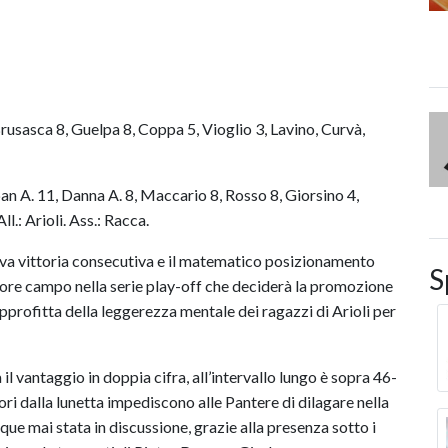
usasca 8, Guelpa 8, Coppa 5, Vioglio 3, Lavino, Curvà,
n A. 11, Danna A. 8, Maccario 8, Rosso 8, Giorsino 4,
.: Arioli. Ass.: Racca.
va vittoria consecutiva e il matematico posizionamento
S
ttore campo nella serie play-off che deciderà la promozione
e approfitta della leggerezza mentale dei ragazzi di Arioli per
il vantaggio in doppia cifra, all’intervallo lungo è sopra 46-
rrori dalla lunetta impediscono alle Pantere di dilagare nella
ue mai stata in discussione, grazie alla presenza sotto i