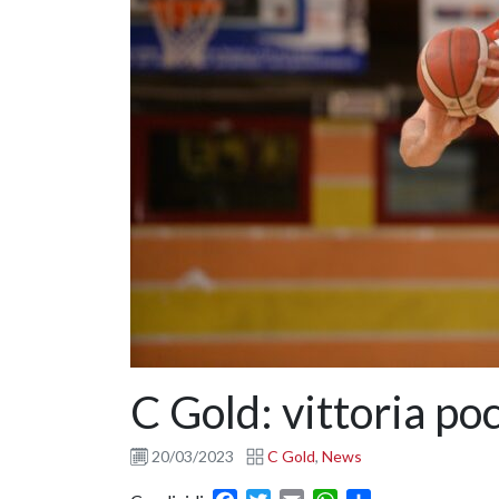
C Gold: vittoria poc
20/03/2023
C Gold
,
News