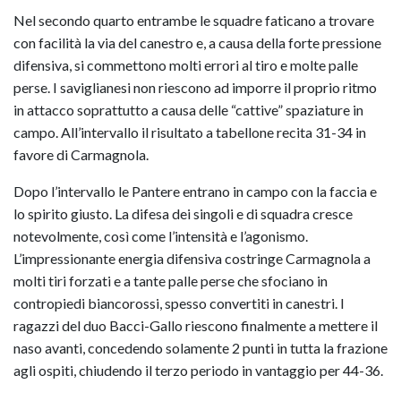
Nel secondo quarto entrambe le squadre faticano a trovare
con facilità la via del canestro e, a causa della forte pressione
difensiva, si commettono molti errori al tiro e molte palle
perse. I saviglianesi non riescono ad imporre il proprio ritmo
in attacco soprattutto a causa delle “cattive” spaziature in
campo. All’intervallo il risultato a tabellone recita 31-34 in
favore di Carmagnola.
Dopo l’intervallo le Pantere entrano in campo con la faccia e
lo spirito giusto. La difesa dei singoli e di squadra cresce
notevolmente, così come l’intensità e l’agonismo.
L’impressionante energia difensiva costringe Carmagnola a
molti tiri forzati e a tante palle perse che sfociano in
contropiedi biancorossi, spesso convertiti in canestri. I
ragazzi del duo Bacci-Gallo riescono finalmente a mettere il
naso avanti, concedendo solamente 2 punti in tutta la frazione
agli ospiti, chiudendo il terzo periodo in vantaggio per 44-36.