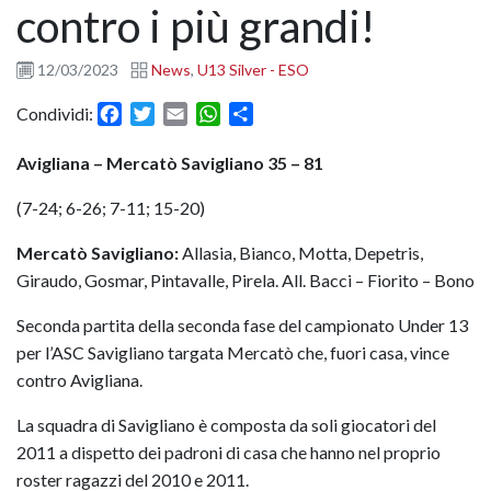
contro i più grandi!
12/03/2023
News
,
U13 Silver - ESO
Facebook
Twitter
Email
WhatsApp
Condividi
Condividi:
Avigliana – Mercatò Savigliano 35 – 81
(7-24; 6-26; 7-11; 15-20)
Mercatò Savigliano:
Allasia, Bianco, Motta, Depetris,
Giraudo, Gosmar, Pintavalle, Pirela. All. Bacci – Fiorito – Bono
Seconda partita della seconda fase del campionato Under 13
per l’ASC Savigliano targata Mercatò che, fuori casa, vince
contro Avigliana.
La squadra di Savigliano è composta da soli giocatori del
2011 a dispetto dei padroni di casa che hanno nel proprio
roster ragazzi del 2010 e 2011.