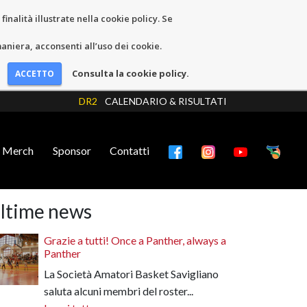
inalità illustrate nella cookie policy. Se
niera, acconsenti all’uso dei cookie.
Consulta la cookie policy.
DR2
CALENDARIO & RISULTATI
Merch
Sponsor
Contatti
ltime news
Grazie a tutti! Once a Panther, always a
Panther
La Società Amatori Basket Savigliano
saluta alcuni membri del roster...