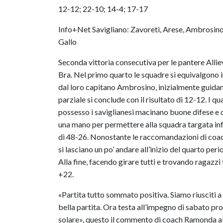
12-12; 22-10; 14-4; 17-17
Info+Net Savigliano: Zavoreti, Arese, Ambrosino, 
Gallo
Seconda vittoria consecutiva per le pantere Alli
Bra. Nel primo quarto le squadre si equivalgono in
dal loro capitano Ambrosino, inizialmente guidano
parziale si conclude con il risultato di 12-12. I q
possesso i saviglianesi macinano buone difese e 
una mano per permettere alla squadra targata inf
di 48-26. Nonostante le raccomandazioni di coac
si lasciano un po’ andare all’inizio del quarto per
Alla fine, facendo girare tutti e trovando ragazzi
+22.
«Partita tutto sommato positiva. Siamo riusciti a
bella partita. Ora testa all’impegno di sabato 
solare», questo il commento di coach Ramonda al 