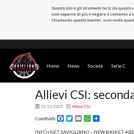
Questo sito o gli strumenti terzi da questo u
vuoi saperne di più o negare il consenso a tu
Chiudendo questo banner, scorrendo questa 
Home
News
Società
Serie C
Allievi CSI: second
11/12/2023
Allievi CSI
Facebook
Twitter
Email
WhatsApp
Condividi
Condividi:
INFO+NET SAVIGLIANO – NEW BASKET ABE