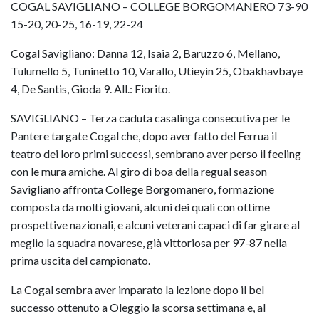
COGAL SAVIGLIANO – COLLEGE BORGOMANERO 73-90
15-20, 20-25, 16-19, 22-24
Cogal Savigliano: Danna 12, Isaia 2, Baruzzo 6, Mellano,
Tulumello 5, Tuninetto 10, Varallo, Utieyin 25, Obakhavbaye
4, De Santis, Gioda 9. All.: Fiorito.
SAVIGLIANO – Terza caduta casalinga consecutiva per le
Pantere targate Cogal che, dopo aver fatto del Ferrua il
teatro dei loro primi successi, sembrano aver perso il feeling
con le mura amiche. Al giro di boa della regual season
Savigliano affronta College Borgomanero, formazione
composta da molti giovani, alcuni dei quali con ottime
prospettive nazionali, e alcuni veterani capaci di far girare al
meglio la squadra novarese, già vittoriosa per 97-87 nella
prima uscita del campionato.
La Cogal sembra aver imparato la lezione dopo il bel
successo ottenuto a Oleggio la scorsa settimana e, al