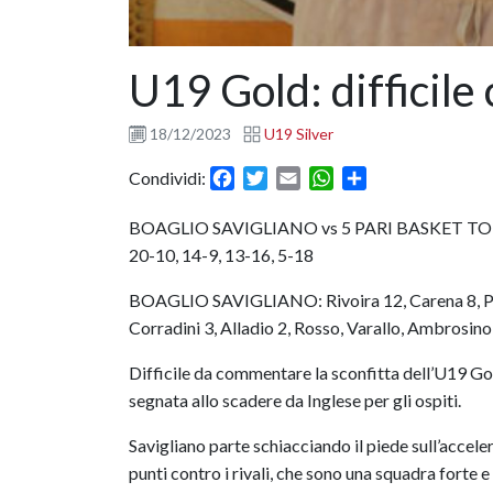
U19 Gold: difficil
18/12/2023
U19 Silver
Facebook
Twitter
Email
WhatsApp
Condividi
Condividi:
BOAGLIO SAVIGLIANO vs 5 PARI BASKET TO
20-10, 14-9, 13-16, 5-18
BOAGLIO SAVIGLIANO: Rivoira 12, Carena 8, Pauta
Corradini 3, Alladio 2, Rosso, Varallo, Ambrosino
Difficile da commentare la sconfitta dell’U19 Gol
segnata allo scadere da Inglese per gli ospiti.
Savigliano parte schiacciando il piede sull’accele
punti contro i rivali, che sono una squadra forte 