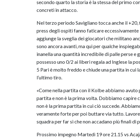
secondo quarto la storia è la stessa del primo co
concreti in attacco.
Nel terzo periodo Savigliano tocca anche il +20, 
press degli ospiti fanno faticare eccessivamente 
aggiunge la sveglia dei giocatori che militano anc
sono ancora avanti, ma qui per qualche inspiegab
inanella una quantità incredibile di palle perse e g
possesso uno 0/2 ai liberi regala ad Inglese la poss
5 Pari è molto freddo e chiude una partita in cui
l’ultimo tiro.
«Come nella partita con il Kolbe abbiamo avuto p
partita e non è la prima volta. Dobbiamo capire co
non è la prima partita in cui ciò succede. Abbi
veramente forte per poi buttare via tutto. Lavore
squadra per far si che non accadano più finali di p
Prossimo impegno Martedì 19 ore 21.15 vs Acaj