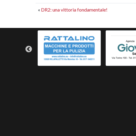
«
DR2: una vittoria fondamentale!