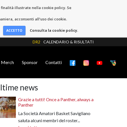
inalità illustrate nella cookie policy. Se
niera, acconsenti all’uso dei cookie.
Consulta la cookie policy.
DR2
CALENDARIO & RISULTATI
Merch
Sponsor
Contatti
ltime news
Grazie a tutti! Once a Panther, always a
Panther
La Società Amatori Basket Savigliano
saluta alcuni membri del roster...