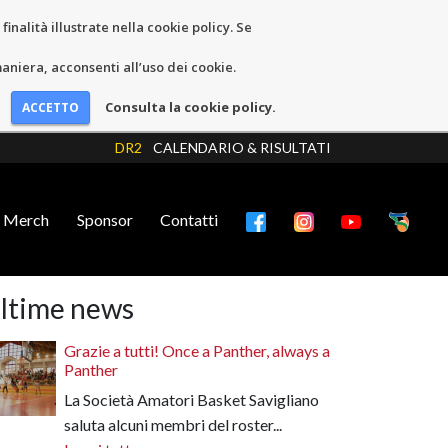
inalità illustrate nella cookie policy. Se
niera, acconsenti all’uso dei cookie.
Consulta la cookie policy.
DR2
CALENDARIO & RISULTATI
Merch
Sponsor
Contatti
ltime news
Grazie a tutti! Once a Panther, always a
Panther
La Società Amatori Basket Savigliano
saluta alcuni membri del roster...