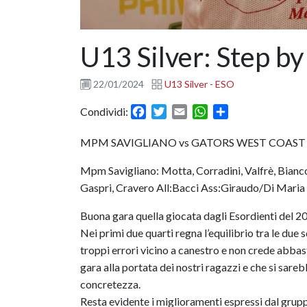
U13 Silver: Step by
22/01/2024
U13 Silver - ESO
Facebook
Twitter
Email
WhatsApp
Condividi
Condividi:
MPM SAVIGLIANO vs GATORS WEST COAST 
Mpm Savigliano: Motta, Corradini, Valfrè, Bianco
Gaspri, Cravero All:Bacci Ass:Giraudo/Di Maria
Buona gara quella giocata dagli Esordienti del 2
Nei primi due quarti regna l’equilibrio tra le d
troppi errori vicino a canestro e non crede abbas
gara alla portata dei nostri ragazzi e che si sare
concretezza.
Resta evidente i miglioramenti espressi dal grupp