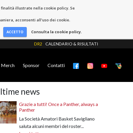
inalità illustrate nella cookie policy. Se
niera, acconsenti all’uso dei cookie.
Consulta la cookie policy.
DR2
CALENDARIO & RISULTATI
Merch
Sponsor
Contatti
ltime news
Grazie a tutti! Once a Panther, always a
Panther
La Società Amatori Basket Savigliano
saluta alcuni membri del roster...