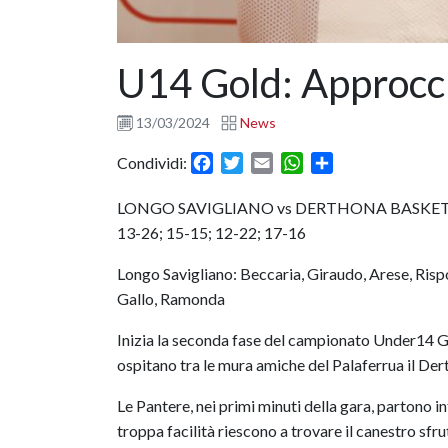
U14 Gold: Approcci
13/03/2024
News
Facebook
Twitter
Email
WhatsApp
Condividi
Condividi:
LONGO SAVIGLIANO vs DERTHONA BASKET
13-26; 15-15; 12-22; 17-16
Longo Savigliano: Beccaria, Giraudo, Arese, Rispoli
Gallo, Ramonda
Inizia la seconda fase del campionato Under14 G
ospitano tra le mura amiche del Palaferrua il De
Le Pantere, nei primi minuti della gara, partono in
troppa facilità riescono a trovare il canestro sfru