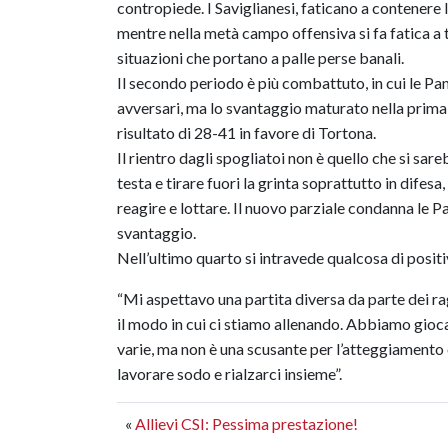
contropiede. I Saviglianesi, faticano a contenere
mentre nella metà campo offensiva si fa fatica a t
situazioni che portano a palle perse banali.
Il secondo periodo è più combattuto, in cui le Pa
avversari, ma lo svantaggio maturato nella prima 
risultato di 28-41 in favore di Tortona.
Il rientro dagli spogliatoi non è quello che si sare
testa e tirare fuori la grinta soprattutto in difes
reagire e lottare. Il nuovo parziale condanna le 
svantaggio.
Nell’ultimo quarto si intravede qualcosa di positi
“Mi aspettavo una partita diversa da parte dei ra
il modo in cui ci stiamo allenando. Abbiamo giocato
varie, ma non è una scusante per l’atteggiamen
lavorare sodo e rialzarci insieme”.
«
Allievi CSI: Pessima prestazione!