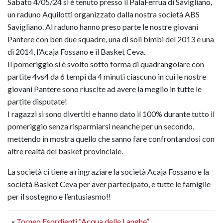
Sabato 4/05/24 si è tenuto presso il PalaFerrua di Savigliano,
un raduno Aquilotti organizzato dalla nostra società ABS
Savigliano. Al raduno hanno preso parte le nostre giovani
Pantere con ben due squadre, una di soli bimbi del 2013 e una
di 2014, l’Acaja Fossano e il Basket Ceva.
Il pomeriggio si è svolto sotto forma di quadrangolare con
partite 4vs4 da 6 tempi da 4 minuti ciascuno in cui le nostre
giovani Pantere sono riuscite ad avere la meglio in tutte le
partite disputate!
I ragazzi si sono divertiti e hanno dato il 100% durante tutto il
pomeriggio senza risparmiarsi neanche per un secondo,
mettendo in mostra quello che sanno fare confrontandosi con
altre realtà del basket provinciale.
La società ci tiene a ringraziare la società Acaja Fossano e la
società Basket Ceva per aver partecipato, e tutte le famiglie
per il sostegno e l’entusiasmo!!
«
Torneo Esordienti “Acqua delle Langhe”