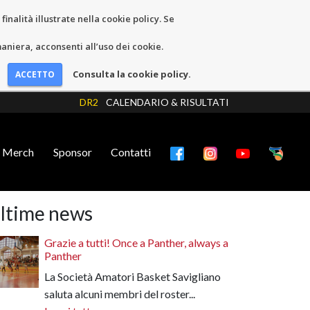
inalità illustrate nella cookie policy. Se
niera, acconsenti all’uso dei cookie.
Consulta la cookie policy.
DR2
CALENDARIO & RISULTATI
Merch
Sponsor
Contatti
ltime news
Grazie a tutti! Once a Panther, always a
Panther
La Società Amatori Basket Savigliano
saluta alcuni membri del roster...