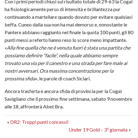
Con i primi periodi chiusi sul risultato totale di 29-63 la Cogal
ha fisiologicamente perso di intensità e brillantezza pur
continuando a martellare quando dovuto per evitare qualsiasi
beffa. Cuneo dalla sua non ha mai demorso e, nonostante le
Pantere abbiano raggiunto nel finale la quota 100 punti, gli 80
punti messi a referto hanno reso lo score meno impattante.
«
Alla fine quella che ne è venuta fuori è stata una partita che
possiamo definire “facile”, nella quale abbiamo sempre
trovato una via per il canestro e una strada per fare male ai
nostri avversari. Ora massima concentrazione per la
prossima sfida
», le parole di coach Siclari.
Ancora trasferta e ancora sfida di provincia per la Cogal
Savigliano che il prossimo fine settimana, sabato 9 novembre
alle 18, affronterà Abet Bra.
«
DR2: Troppi punti concessi!
Under 19 Gold – 3ª giornata
»