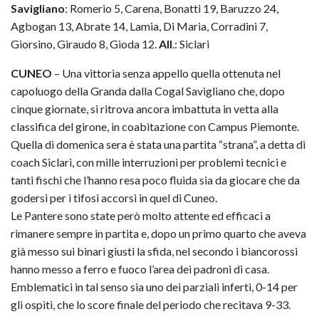
Savigliano
: Romerio 5, Carena, Bonatti 19, Baruzzo 24,
Agbogan 13, Abrate 14, Lamia, Di Maria, Corradini 7,
Giorsino, Giraudo 8, Gioda 12.
All
.: Siclari
CUNEO
– Una vittoria senza appello quella ottenuta nel
capoluogo della Granda dalla Cogal Savigliano che, dopo
cinque giornate, si ritrova ancora imbattuta in vetta alla
classifica del girone, in coabitazione con Campus Piemonte.
Quella di domenica sera è stata una partita “strana”, a detta di
coach Siclari, con mille interruzioni per problemi tecnici e
tanti fischi che l’hanno resa poco fluida sia da giocare che da
godersi per i tifosi accorsi in quel di Cuneo.
Le Pantere sono state però molto attente ed efficaci a
rimanere sempre in partita e, dopo un primo quarto che aveva
già messo sui binari giusti la sfida, nel secondo i biancorossi
hanno messo a ferro e fuoco l’area dei padroni di casa.
Emblematici in tal senso sia uno dei parziali inferti, 0-14 per
gli ospiti, che lo score finale del periodo che recitava 9-33.