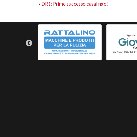
«
DR1: Primo successo casalingo!