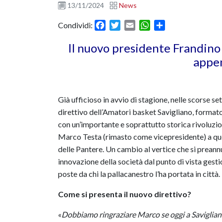
13/11/2024
News
Facebook
Twitter
Email
WhatsApp
Condividi
Condividi:
Il nuovo presidente Frandino 
appen
Già ufficioso in avvio di stagione, nelle scorse se
direttivo dell’Amatori basket Savigliano, formato 
con un’importante e soprattutto storica rivoluzio
Marco Testa (rimasto come vicepresidente) a que
delle Pantere. Un cambio al vertice che si prean
innovazione della società dal punto di vista gesti
poste da chi la pallacanestro l’ha portata in città.
Come si presenta il nuovo direttivo?
«
Dobbiamo ringraziare Marco se oggi a Savigliano