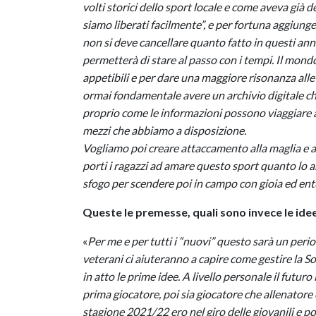
volti storici dello sport locale e come aveva già d
siamo liberati facilmente”, e per fortuna aggiung
non si deve cancellare quanto fatto in questi a
permetterà di stare al passo con i tempi. Il mond
appetibili e per dare una maggiore risonanza alle 
ormai fondamentale avere un archivio digitale che 
proprio come le informazioni possono viaggiare al
mezzi che abbiamo a disposizione.
Vogliamo poi creare attaccamento alla maglia e 
porti i ragazzi ad amare questo sport quanto lo am
sfogo per scendere poi in campo con gioia ed en
Queste le premesse, quali sono invece le idee
«
Per me e per tutti i “nuovi” questo sarà un perio
veterani ci aiuteranno a capire come gestire la 
in atto le prime idee. A livello personale il futur
prima giocatore, poi sia giocatore che allenatore 
stagione 2021/22 ero nel giro delle giovanili e 