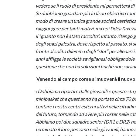
vedere se il ruolo di presidente mi permetterà d
Se dobbiamo guardare più in là un obiettivo tanto
modo di creare un’unica grande società cestistic
raggiungere per tanti motivi, ma noi l’idea l’avev
il “guanto non è stato raccolto”. Intanto ritengo 
degli spazi palestra, dove rispetto al passato, si
fronte al solito dilemma degli “slot” per allenars
anni affligge le società saviglianesi obbligandole
questione che non ha soluzioni finché non saran
Venendo al campo come si muoverà il nuovo 
«
Dobbiamo ripartire dalle giovanili e questo sta 
minibasket che quest’anno ha portato circa 70 bam
contare i nostri centri esterni attivi nelle cittad
del futuro, tornando ad avere più roster nelle ca
Abbiamo poi due squadre senior (DR1 e DR2) nelle 
terminato il loro percorso nelle giovanili, hanno