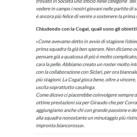
trovato in Società uno sfocio nelle categorie “dei 
vedere in campo i nostri giovani nelle partite di 
è ancora più felice di venire a sostenere la prima
Chiudendo con la Cogal, quali sono gli obiettiv
«
Come avevamo detto in avvio di stagione l’obiett
prima squadra fa già ben sperare. Non diciamo o
pensare già a qualcosa di più è molto complicat
cara la pelle. Abbiamo creato un roster molto in
con la collaborazione con Siclari, per ora bianna
più stagioni. La Cogal gioca bene, oltre a vincere,
uscita soprattutto casalinga.
Come dicevo ci piacerebbe coinvolgere sempre di 
ottime prestazioni sia per Giraudo che per Corradi
aggiungiamo anche chi con grande passione e dedi
alla squadra nonostante un minutaggio più ristret
impronta biancorossa
».