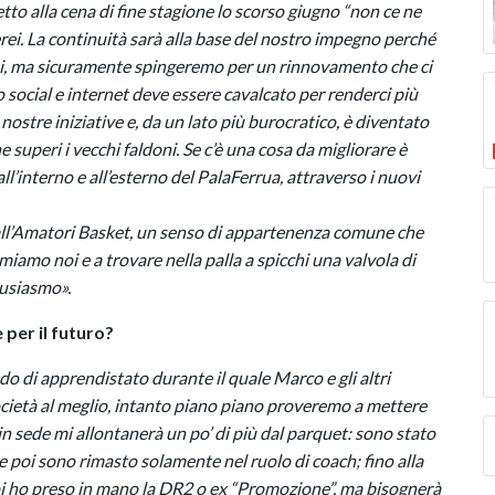
etto alla cena di fine stagione lo scorso giugno “non ce ne
erei. La continuità sarà alla base del nostro impegno perché
nni, ma sicuramente spingeremo per un rinnovamento che ci
o social e internet deve essere cavalcato per renderci più
nostre iniziative e, da un lato più burocratico, è diventato
superi i vecchi faldoni. Se c’è una cosa da migliorare è
l’interno e all’esterno del PalaFerrua, attraverso i nuovi
all’Amatori Basket, un senso di appartenenza comune che
iamo noi e a trovare nella palla a spicchi una valvola di
tusiasmo».
 per il futuro?
do di apprendistato durante il quale Marco e gli altri
Società al meglio, intanto piano piano proveremo a mettere
o in sede mi allontanerà un po’ di più dal parquet: sono stato
e poi sono rimasto solamente nel ruolo di coach; fino alla
poi ho preso in mano la DR2 o ex “Promozione”, ma bisognerà