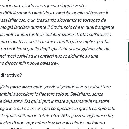
i continuare a indossare questa doppia veste
.
 difficile quanto ambizioso, sarebbe quello di trovare il
a saviglianese: è un traguardo sicuramente tortuoso da
amo già lanciata durante il Covid, solo che in quel frangente
già molto importante la collaborazione stretta sull’utilizzo
 sono trovati accordi in maniera molto più semplice per far
i: un problema quello degli spazi che scarseggiano, che da
 nei mesi estivi ad inventarsi nuove alchimie su una
no disponibili nuove palestre
».
direttivo?
già in parte avvenendo grazie al grande lavoro sul settore
bini a scegliere le Pantere solo su Savigliano, senza
ine della zona. Da qui si può iniziare a plasmare le squadre
tegorie Gold e a essere più competitivi in questi campionati.
quali militano in totale oltre 30 ragazzi saviglianesi che,
 deciso di non appendere le scarpe al chiodo, ma hanno