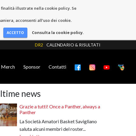
inalità illustrate nella cookie policy. Se
niera, acconsenti all’uso dei cookie.
Consulta la cookie policy.
DR2
CALENDARIO & RISULTATI
Merch
Sponsor
Contatti
ltime news
Grazie a tutti! Once a Panther, always a
Panther
La Società Amatori Basket Savigliano
saluta alcuni membri del roster...