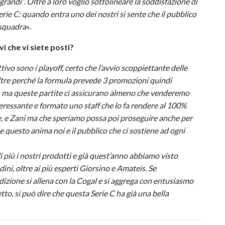
grandi”. Oltre a loro voglio sottolineare la soddisfazione di
serie C: quando entra uno dei nostri si sente che il pubblico
 squadra
».
i che vi siete posti?
ivo sono i playoff, certo che l’avvio scoppiettante delle
ltre perché la formula prevede 3 promozioni quindi
o, ma queste partite ci assicurano almeno che venderemo
teressante e formato uno staff che lo fa rendere al 100%
le, e Zani ma che speriamo possa poi proseguire anche per
 e questo anima noi e il pubblico che ci sostiene ad ogni
più i nostri prodotti e già quest’anno abbiamo visto
ni, oltre ai più esperti Giorsino e Amateis. Se
zione si allena con la Cogal e si aggrega con entusiasmo
to, si può dire che questa Serie C ha già una bella