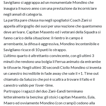
Savigliano si aggrappa ad un monumentale Mondino che
inaugura il nuovo anno con una prestazione da incorniciare
negli annali di categoria.
La partita pare chiusa ma negli spogliatoi Coach Zani si
appella all’orgoglio dei suoi per una reazione che quantomeno
deve arrivare. Capitan Masento ed i veterani della Squadra si
fanno carico della situazione: il rientro in campo è
arrembante, la difesa è aggressiva, Mondino incontenibile e
Savigliano ricuce di 10 punti lo strappo.
L’ultimo quarto è altrettanto convincente, con gli ultimi 3
minuti che rendono una bolgia il Ferrua animato da entrambe
le tifoserie. Negli ultimi 30 secondi Ciollo Mondino si inventa
un canestro incredibile in fade away che vale il +1. Time out
chiamato da Saluzzo che poi è scaltra a trovare il fallo e il
canestro valido per l’over-time.
Purtroppo i ragazzi del duo Zani-Eandi terminano
letteralmente la benzina: gli stoici capitan Masento, Eula,
Maero ed ovviamente Mondino (con crampi) cedono alla