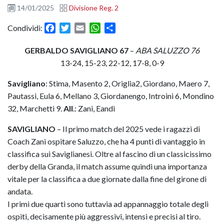
14/01/2025
Divisione Reg. 2
Facebook
Twitter
Email
WhatsApp
Condividi
Condividi:
GERBALDO SAVIGLIANO 67
–
ABA SALUZZO 76
13-24, 15-23, 22-12, 17-8, 0-9
Savigliano
: Stima, Masento 2, Origlia2, Giordano, Maero 7,
Pautassi, Eula 6, Mellano 3, Giordanengo, Introini 6, Mondino
32, Marchetti 9.
All
.: Zani, Eandi
SAVIGLIANO
– Il primo match del 2025 vede i ragazzi di
Coach Zani ospitare Saluzzo, che ha 4 punti di vantaggio in
classifica sui Saviglianesi. Oltre al fascino di un classicissimo
derby della Granda, il match assume quindi una importanza
vitale per la classifica a due giornate dalla fine del girone di
andata.
I primi due quarti sono tuttavia ad appannaggio totale degli
ospiti, decisamente più aggressivi, intensi e precisi al tiro.