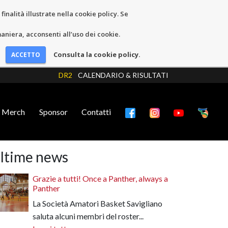
inalità illustrate nella cookie policy. Se
niera, acconsenti all’uso dei cookie.
Consulta la cookie policy.
DR2
CALENDARIO & RISULTATI
Merch
Sponsor
Contatti
ltime news
Grazie a tutti! Once a Panther, always a
Panther
La Società Amatori Basket Savigliano
saluta alcuni membri del roster...