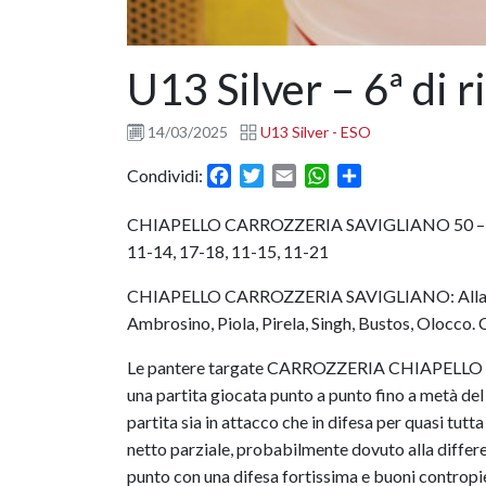
U13 Silver – 6ª di r
14/03/2025
U13 Silver - ESO
Facebook
Twitter
Email
WhatsApp
Condividi
Condividi:
CHIAPELLO CARROZZERIA SAVIGLIANO 50 
11-14, 17-18, 11-15, 11-21
CHIAPELLO CARROZZERIA SAVIGLIANO: Allasia, 
Ambrosino, Piola, Pirela, Singh, Bustos, Olocco.
Le pantere targate CARROZZERIA CHIAPELLO ospi
una partita giocata punto a punto fino a metà de
partita sia in attacco che in difesa per quasi tutt
netto parziale, probabilmente dovuto alla differe
punto con una difesa fortissima e buoni contropie