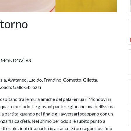
itorno
– MONDOVÌ 68
Avataneo, Lucido, Frandino, Cometto, Giletta,
 Coach: Gallo-Sbrozzi
tano tra le mura amiche del palaFerrua il Mondovì in
l quarto periodo. Le giovani pantere giocano una bellissima
a la partita, quando nel finale gli avversari scappano con un
nza fisica d’età. Nel primo periodo si è subito punto a
di e soluzioni di squadra in attacco. Si prosegue cosi fino