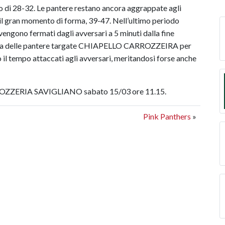
ato di 28-32. Le pantere restano ancora aggrappate agli
 il gran momento di forma, 39-47. Nell’ultimo periodo
vengono fermati dagli avversari a 5 minuti dalla fine
fitta delle pantere targate CHIAPELLO CARROZZEIRA per
 il tempo attaccati agli avversari, meritandosi forse anche
ZERIA SAVIGLIANO sabato 15/03 ore 11.15.
Pink Panthers
»