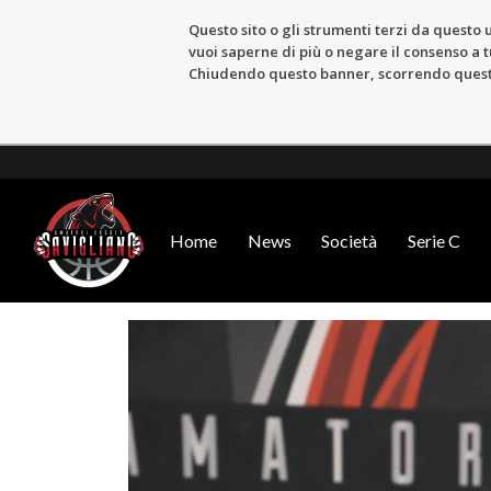
Questo sito o gli strumenti terzi da questo u
vuoi saperne di più o negare il consenso a tu
Chiudendo questo banner, scorrendo questa 
Home
News
Società
Serie C