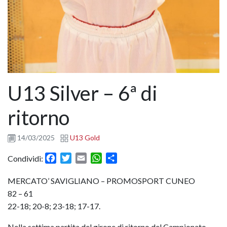
U13 Silver – 6ª di
ritorno
14/03/2025
U13 Gold
Facebook
Twitter
Email
WhatsApp
Condividi
Condividi:
MERCATO’ SAVIGLIANO – PROMOSPORT CUNEO
82 – 61
22-18; 20-8; 23-18; 17-17.
Nella settima partita del girone di ritorno del Campionato