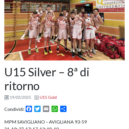
U15 Silver – 8ª di
ritorno
19/03/2025
U15 Gold
Facebook
Twitter
Email
WhatsApp
Condividi
Condividi:
MPM SAVIGLIANO – AVIGLIANA 93-59
21-19; 37-17; 17-13; 18-10