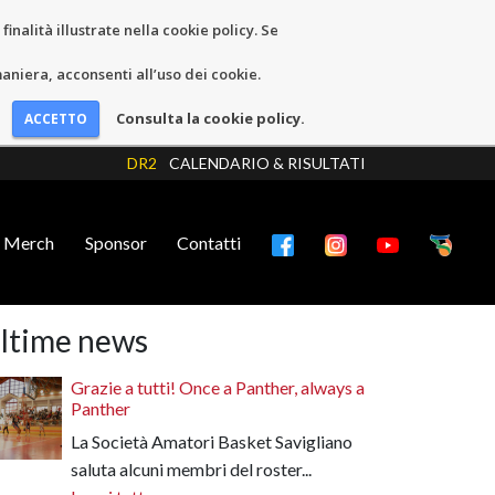
inalità illustrate nella cookie policy. Se
niera, acconsenti all’uso dei cookie.
Consulta la cookie policy.
DR2
CALENDARIO & RISULTATI
Merch
Sponsor
Contatti
ltime news
Grazie a tutti! Once a Panther, always a
Panther
La Società Amatori Basket Savigliano
saluta alcuni membri del roster...