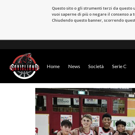
Questo sito o gli strumenti terzi da questo u
vuoi saperne di più o negare il consenso a tu
Chiudendo questo banner, scorrendo questa 
Home
News
Società
Serie C