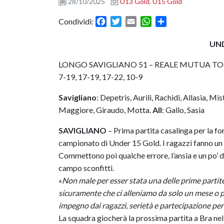
28/10/2025
U13 Gold
,
U15 Gold
Facebook
Twitter
Email
WhatsApp
Condividi
Condividi:
UN
LONGO SAVIGLIANO 51 – REALE MUTUA TO
7-19, 17-19, 17-22, 10-9
Savigliano
: Depetris, Aurili, Rachidi, Allasia, M
Maggiore, Giraudo, Motta.
All
: Gallo, Sasia
SAVIGLIANO
– Prima partita casalinga per la fo
campionato di Under 15 Gold. I ragazzi fanno un po’
Commettono poi qualche errore, l’ansia e un po’ d
campo sconfitti.
«
Non male per esser stata una delle prime partite 
sicuramente che ci alleniamo da solo un mese o p
impegno dai ragazzi, serietà e partecipazione per 
La squadra giocherà la prossima partita a Bra ne