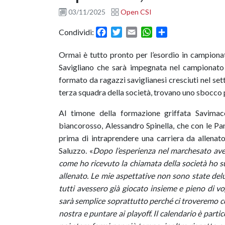
03/11/2025
Open CSI
Facebook
Twitter
Email
WhatsApp
Condividi
Condividi:
Ormai è tutto pronto per l’esordio in campion
Savigliano che sarà impegnata nel campionato 
formato da ragazzi saviglianesi cresciuti nel sett
terza squadra della società, trovano uno sbocco 
Al timone della formazione griffata Savim
biancorosso, Alessandro Spinella, che con le Pa
prima di intraprendere una carriera da allenato
Saluzzo. «
Dopo l’esperienza nel marchesato av
come ho ricevuto la chiamata della società ho s
allenato. Le mie aspettative non sono state de
tutti avessero già giocato insieme e pieno di v
sarà semplice soprattutto perché ci troveremo c
nostra e puntare ai playoff. Il calendario è parti