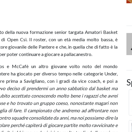
ato della nuova formazione senior targata Amatori Basket
di Open Csi. Il roster, con un età media molto bassa, è
ore giovanile delle Pantere e che, in quella che di fatto è la
per poter continuare a giocare a pallacanestro.
acos e McCafè un altro giovane volto noto del mondo
ntere ha giocato per diverso tempo nelle categorie Under,
S
re prima a Savigliano, con i gradi da vice coach, e poi a
evo deciso di prendermi un anno sabbatico dal basket ma
ubito accettato conoscendo molto bene i ragazzi che avrei
luse e ho trovato un gruppo coeso, nonostante magari non
oglia di fare. Il campionato che andremo ad affrontare non
ontro squadre consolidate da anni, ma noi possiamo dire la
colare
perché capiterà di giocare partite molto ravvicinate e