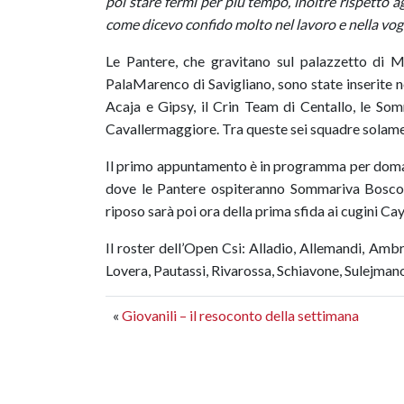
poi stare fermi per più tempo, inoltre rispetto a
come dicevo confido molto nel lavoro e nella vogl
Le Pantere, che gravitano sul palazzetto di M
PalaMarenco di Savigliano, sono state inserite n
Acaja e Gipsy, il Crin Team di Centallo, le S
Cavallermaggiore. Tra queste sei squadre solamen
Il primo appuntamento è in programma per doman
dove le Pantere ospiteranno Sommariva Bosco. 
riposo sarà poi ora della prima sfida ai cugini 
Il roster dell’Open Csi: Alladio, Allemandi, Ambr
Lovera, Pautassi, Rivarossa, Schiavone, Sulejmano
«
Giovanili – il resoconto della settimana