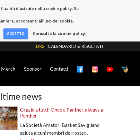
inalità illustrate nella cookie policy. Se
niera, acconsenti all’uso dei cookie.
Consulta la cookie policy.
DR2
CALENDARIO & RISULTATI
Merch
Sponsor
Contatti
ltime news
Grazie a tutti! Once a Panther, always a
Panther
La Società Amatori Basket Savigliano
saluta alcuni membri del roster...