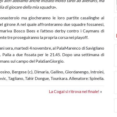
gli altri abbiamo anche iniziato molto tardi ad allenarci, ma
ia di giocare della mia squadra
».
onasterolo ma giocheranno le loro partite casalinghe al
el girone A nel quale affronteranno due squadre fossanesi,
ommariva Bosco Bees e l’atteso derby contro i Caymans di
te tre proseguiranno la propria corsa nei playoff.
i sera, martedì 4 novembre, al PalaMarenco di Savigliano
Palla a due fissata per le 21.45. Dopo una settimana di
Caymans sul campo del PalaSanGiorgio.
osino, Bergese (c), Dimaria, Gallino, Giordanengo, Introini,
vic, Tagliano, Tahir Dongue, Tounkara. Allenatore: Spinella.
La Cogal si ritrova nel finale!
»