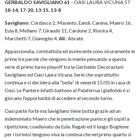
GERBALDO SAVIGLIANO 61
– OASI LAURA VICUNA 57
18-14, 17-20, 13-15, 13-8
Savigliano
: Cordasco 2, Masento, Eandi, Carena, Maero 16,
Eula 8, Mellano 7, Giraudo 11, Cardone 2, Rivoira 4,
Marchetti 7, Gianoglio 4.
All
.: Abrate
Appassionata, combattuta ed avvincente sono sicuramente le
prime tre parole che vengono in mente pensando a questa
serie di primo turno playoff tra la Gerbaldo Decorazioni
Savigliano ed Oasi Laura Vicuna. Serie che soprattutto
continua e si deciderà alla “bella” di venerdì 15/05 in casa di
Oasi. Le Pantere infatti battono al Palaferrua i gialloblù e si
giocano l’opportunità di accedere al secondo turno.
Oasi parte forte ma Savigliano tiene botta grazie ad un
indemoniato Maero che in penetrazione punisce gli ospiti a
ripetizione, coadiuvato da Eula. Ragab ed il lungo Boglione
per i torinesi tengono viva la contesa che nel primo quarto si