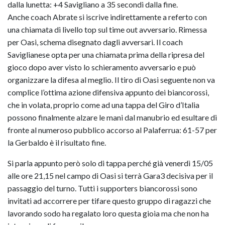
dalla lunetta: +4 Savigliano a 35 secondi dalla fine.
Anche coach Abrate si iscrive indirettamente a referto con
una chiamata di livello top sul time out avversario. Rimessa
per Oasi, schema disegnato dagli avversari. Il coach
Saviglianese opta per una chiamata prima della ripresa del
gioco dopo aver visto lo schieramento avversario e può
organizzare la difesa al meglio. Il tiro di Oasi seguente non va
complice l’ottima azione difensiva appunto dei biancorossi,
che in volata, proprio come ad una tappa del Giro d’Italia
possono finalmente alzare le mani dal manubrio ed esultare di
fronte al numeroso pubblico accorso al Palaferrua: 61-57 per
la Gerbaldo è il risultato fine.
Si parla appunto però solo di tappa perché già venerdì 15/05
alle ore 21,15 nel campo di Oasi si terrà Gara3 decisiva per il
passaggio del turno. Tutti i supporters biancorossi sono
invitati ad accorrere per tifare questo gruppo di ragazzi che
lavorando sodo ha regalato loro questa gioia ma che non ha