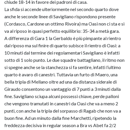
chiude 18-14 in favore dei padroni di casa.
La sfida si accende ulteriormente nel secondo quarto dove
anche le seconde linee di Savigliano rispondono presente
(Cordasco, Cardone un ottimo Rivoira) ma Oasi non ci sta e si
va al riposo in quasi perfetto equilibrio: 35-34 a metà gara.
A differenza di Gara 1 la Gerbaldo è più pimpante al rientro
dal riposo ma sul finire di quarto subisce il rientro di Oasi: a
10 minuti dal termine dei regolamentari Savigliano è infatti
sotto di 1 solo punto. Le due squadre battagliano, il ritmo non
si spegne anche se la stanchezza si fa sentire, infatti l’ultimo
quarto è avaro di canestri. Tuttavia un furto di Maero, una
bella tripla di Mellano oltre ad una da distanza siderale di
Giraudo consentono un vantaggio di 7 punti a 3 minuti dalla
fine. Savigliano sciupa alcuni possessi chiave, perde palloni
che vengono tramutati in canestri da Oasi che va a meno 2
punti, con anche la tripla del sorpasso di Ragab che non va a
buon fine. Ad un minuto dalla fine Marchetti, ripetendo la
freddezza decisiva in regular season a Bra vs Abet fa 2/2