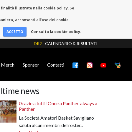
inalità illustrate nella cookie policy. Se
niera, acconsenti all’uso dei cookie.
Consulta la cookie policy.
DR2
CALENDARIO & RISULTATI
Merch
Sponsor
Contatti
ltime news
Grazie a tutti! Once a Panther, always a
Panther
La Società Amatori Basket Savigliano
saluta alcuni membri del roster...