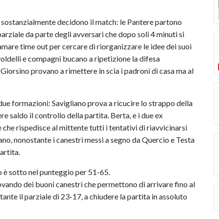
he sostanzialmente decidono il match: le Pantere partono
rziale da parte degli avversari che dopo soli 4 minuti si
amare time out per cercare di riorganizzare le idee dei suoi
voldelli e compagni bucano a ripetizione la difesa
Giorsino provano a rimettere in scia i padroni di casa ma al
 due formazioni: Savigliano prova a ricucire lo strappo della
 saldo il controllo della partita. Berta, e i due ex
he rispedisce al mittente tutti i tentativi di riavvicinarsi
iano, nonostante i canestri messi a segno da Quercio e Testa
artita.
è sotto nel punteggio per 51-65.
rovando dei buoni canestri che permettono di arrivare fino al
stante il parziale di 23-17, a chiudere la partita in assoluto