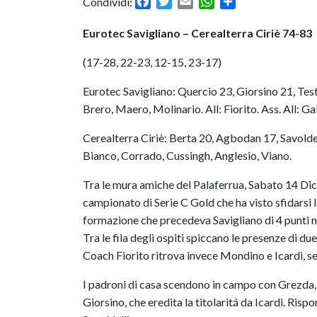
Facebook
Twitter
Email
WhatsApp
Condividi
Condividi:
Eurotec Savigliano – Cerealterra Ciriè 74-83
(17-28, 22-23, 12-15, 23-17)
Eurotec Savigliano: Quercio 23, Giorsino 21, Test
Brero, Maero, Molinario. All: Fiorito. Ass. All: Gal
Cerealterra Ciriè: Berta 20, Agbodan 17, Savoldel
Bianco, Corrado, Cussingh, Anglesio, Viano.
Tra le mura amiche del Palaferrua, Sabato 14 Dic
campionato di Serie C Gold che ha visto sfidarsi l
formazione che precedeva Savigliano di 4 punti ne
Tra le fila degli ospiti spiccano le presenze di 
Coach Fiorito ritrova invece Mondino e Icardi, s
I padroni di casa scendono in campo con Grezda, 
Giorsino, che eredita la titolaritá da Icardi. Ris