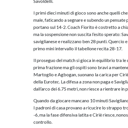
Savoldelli.
I primi dieci minuti di gioco sono anche quelli c
male, faticando a segnare e subendo un pensate pa
portano sul 14-2. Coach Fiorito è costretto a chi
ma la sospensione non suscita l’esito sperato: Sa
saviglianese e realizzano ben 28 punti. Quercio e 
primo mini intervallo il tabellone recita 28-17.
Il proseguo del match si gioca in equilibrio tra le
prima frazione ma gli ospiti sono bravi a mantenere
Martoglio e Agbogan, suonano la carica per Ciriè c
della Eurotec. La difesa a zona non paga e Savigl
dall’arco dei 6.75 metri, non riesce a rientrare in p
Quando da giocare mancano 10 minuti Savigliano 
I padroni di casa provano a ricucire lo strappo t
-6, ma la fase difensiva latita e Ciriè riesce, nono
controllo.