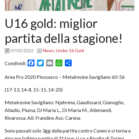
U16 gold: miglior
partita della stagione!
07/02/2022
News
,
Under 16 Gold
Facebook
Twitter
Email
WhatsApp
Condividi
Condividi:
Area Pro 2020 Piossasco – Metalresine Savigliano 60-56
(17-13, 14-8, 15-15, 14-20)
Metalresine Savigliano: Njehrena, Gaudissard, Gianoglio,
Alladio, Piuma, Di Maria L., Di Maria M., Allemandi,
Rivarossa. All: Frandino Ass: Carena
Sono passati solo 3gg dalla partita contro Cuneo e si torna a
giocare l’ultima partita di 1° fase: si va a Rivalta di Torino