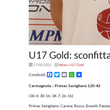
U17 Gold: sconfitt
17/02/2022
News
,
U17 Gold
Facebook
Twitter
Email
WhatsApp
Condividi
Condividi:
Carmagnola – Primac Savigliano 120-42
(30-4; 30-16; 34-7; 26-16)
Primac Savigliano: Carena, Rosso, Bonelli, Pautass