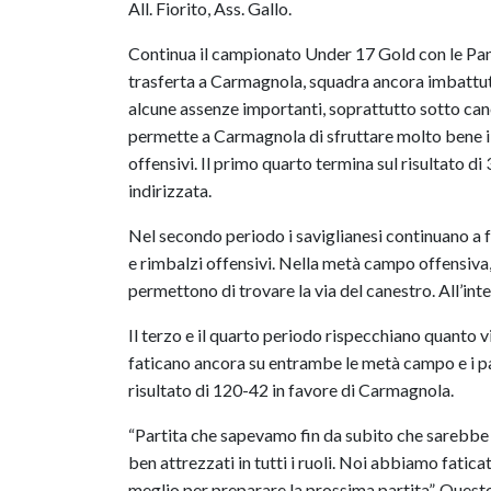
All. Fiorito, Ass. Gallo.
Continua il campionato Under 17 Gold con le Pant
trasferta a Carmagnola, squadra ancora imbattuta
alcune assenze importanti, soprattutto sotto cane
permette a Carmagnola di sfruttare molto bene i v
offensivi. Il primo quarto termina sul risultato di 
indirizzata.
Nel secondo periodo i saviglianesi continuano a f
e rimbalzi offensivi. Nella metà campo offensiva, 
permettono di trovare la via del canestro. All’int
Il terzo e il quarto periodo rispecchiano quanto v
faticano ancora su entrambe le metà campo e i pad
risultato di 120-42 in favore di Carmagnola.
“Partita che sapevamo fin da subito che sarebbe 
ben attrezzati in tutti i ruoli. Noi abbiamo fati
meglio per preparare la prossima partita”. Questo