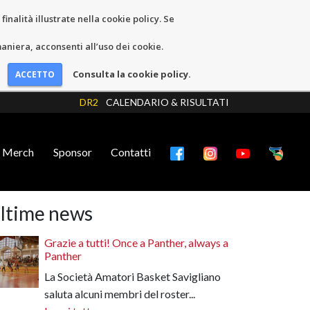
inalità illustrate nella cookie policy. Se
niera, acconsenti all’uso dei cookie.
Consulta la cookie policy.
DR2
CALENDARIO & RISULTATI
Merch
Sponsor
Contatti
ltime news
Grazie a tutti! Once a Panther, always a
Panther
La Società Amatori Basket Savigliano
saluta alcuni membri del roster...