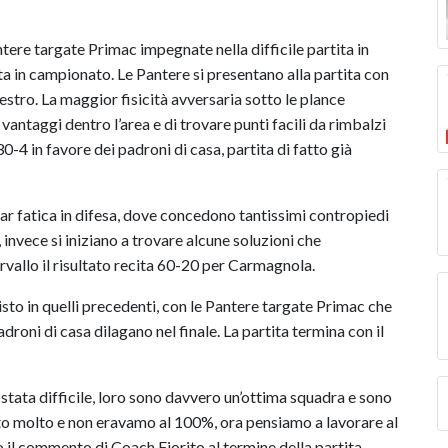
ere targate Primac impegnate nella difficile partita in
 in campionato. Le Pantere si presentano alla partita con
stro. La maggior fisicità avversaria sotto le plance
antaggi dentro l’area e di trovare punti facili da rimbalzi
30-4 in favore dei padroni di casa, partita di fatto già
ar fatica in difesa, dove concedono tantissimi contropiedi
invece si iniziano a trovare alcune soluzioni che
ervallo il risultato recita 60-20 per Carmagnola.
isto in quelli precedenti, con le Pantere targate Primac che
roni di casa dilagano nel finale. La partita termina con il
stata difficile, loro sono davvero un’ottima squadra e sono
cato molto e non eravamo al 100%, ora pensiamo a lavorare al
 il commento di Coach Fiorito al termine della partita.