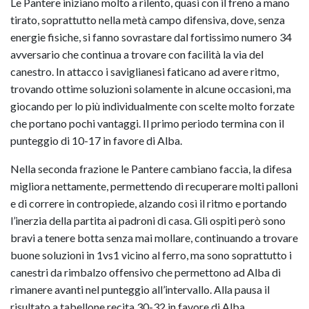
Le Pantere iniziano molto a rilento, quasi con il freno a mano
tirato, soprattutto nella metà campo difensiva, dove, senza
energie fisiche, si fanno sovrastare dal fortissimo numero 34
avversario che continua a trovare con facilità la via del
canestro. In attacco i saviglianesi faticano ad avere ritmo,
trovando ottime soluzioni solamente in alcune occasioni, ma
giocando per lo più individualmente con scelte molto forzate
che portano pochi vantaggi. Il primo periodo termina con il
punteggio di 10-17 in favore di Alba.
Nella seconda frazione le Pantere cambiano faccia, la difesa
migliora nettamente, permettendo di recuperare molti palloni
e di correre in contropiede, alzando così il ritmo e portando
l’inerzia della partita ai padroni di casa. Gli ospiti però sono
bravi a tenere botta senza mai mollare, continuando a trovare
buone soluzioni in 1vs1 vicino al ferro, ma sono soprattutto i
canestri da rimbalzo offensivo che permettono ad Alba di
rimanere avanti nel punteggio all’intervallo. Alla pausa il
risultato a tabellone recita 30-32 in favore di Alba.