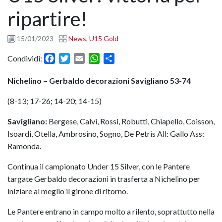
ripartire!
15/01/2023
News
,
U15 Gold
Facebook
Twitter
Email
WhatsApp
Condividi
Condividi:
Nichelino – Gerbaldo decorazioni Savigliano 53-74
(8-13; 17-26; 14-20; 14-15)
Savigliano:
Bergese, Calvi, Rossi, Robutti, Chiapello, Coisson,
Isoardi, Otella, Ambrosino, Sogno, De Petris All: Gallo Ass:
Ramonda.
Continua il campionato Under 15 Silver, con le Pantere
targate Gerbaldo decorazioni in trasferta a Nichelino per
iniziare al meglio il girone di ritorno.
Le Pantere entrano in campo molto a rilento, soprattutto nella