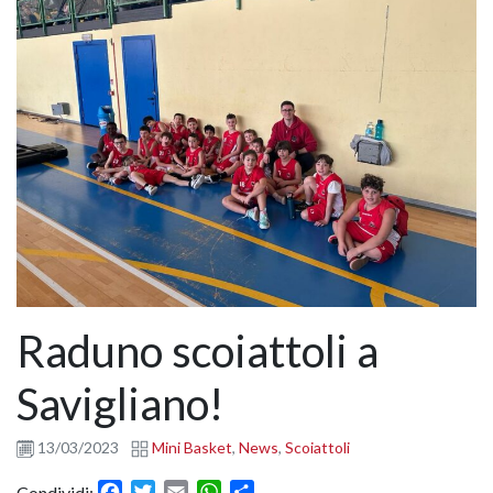
Raduno scoiattoli a
Savigliano!
13/03/2023
Mini Basket
,
News
,
Scoiattoli
Facebook
Twitter
Email
WhatsApp
Condividi
Condividi: