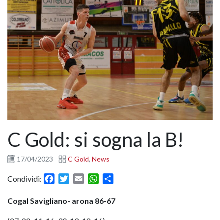
C Gold: si sogna la B!
17/04/2023
C Gold
,
News
Facebook
Twitter
Email
WhatsApp
Condividi
Condividi:
Cogal Savigliano- arona 86-67