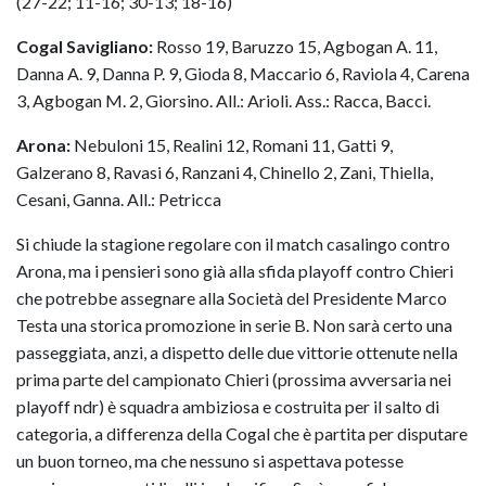
(27-22; 11-16; 30-13; 18-16)
Cogal Savigliano:
Rosso 19, Baruzzo 15, Agbogan A. 11,
Danna A. 9, Danna P. 9, Gioda 8, Maccario 6, Raviola 4, Carena
3, Agbogan M. 2, Giorsino. All.: Arioli. Ass.: Racca, Bacci.
Arona:
Nebuloni 15, Realini 12, Romani 11, Gatti 9,
Galzerano 8, Ravasi 6, Ranzani 4, Chinello 2, Zani, Thiella,
Cesani, Ganna. All.: Petricca
Si chiude la stagione regolare con il match casalingo contro
Arona, ma i pensieri sono già alla sfida playoff contro Chieri
che potrebbe assegnare alla Società del Presidente Marco
Testa una storica promozione in serie B. Non sarà certo una
passeggiata, anzi, a dispetto delle due vittorie ottenute nella
prima parte del campionato Chieri (prossima avversaria nei
playoff ndr) è squadra ambiziosa e costruita per il salto di
categoria, a differenza della Cogal che è partita per disputare
un buon torneo, ma che nessuno si aspettava potesse