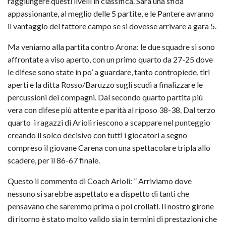
raggiungere questi livelli in classifica. Sarà una sfida
appassionante, al meglio delle 5 partite, e le Pantere avranno
il vantaggio del fattore campo se si dovesse arrivare a gara 5.
Ma veniamo alla partita contro Arona: le due squadre si sono
affrontate a viso aperto, con un primo quarto da 27-25 dove
le difese sono state in po’ a guardare, tanto contropiede, tiri
aperti e la ditta Rosso/Baruzzo sugli scudi a finalizzare le
percussioni dei compagni. Dal secondo quarto partita più
vera con difese più attente e parità al riposo 38-38. Dal terzo
quarto i ragazzi di Arioli riescono a scappare nel punteggio
creando il solco decisivo con tutti i giocatori a segno
compreso il giovane Carena con una spettacolare tripla allo
scadere, per il 86-67 finale.
Questo il commento di Coach Arioli: ” Arriviamo dove
nessuno si sarebbe aspettato e a dispetto di tanti che
pensavano che saremmo prima o poi crollati. Il nostro girone
di ritorno è stato molto valido sia in termini di prestazioni che