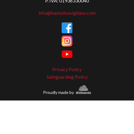
P. IVA: 01936330040
info@basketsavigliano.com
Privacy Policy
Safeguarding Policy
Proudly made by