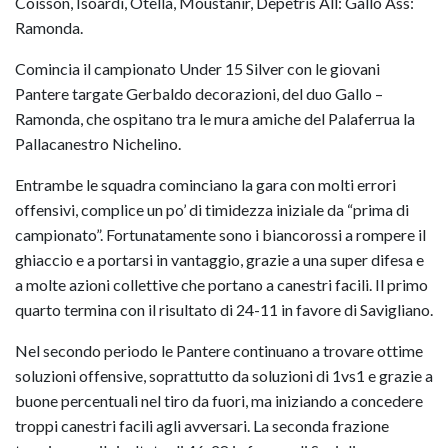
Coisson, Isoardi, Otella, Moustanir, Depetris All: Gallo Ass:
Ramonda.
Comincia il campionato Under 15 Silver con le giovani
Pantere targate Gerbaldo decorazioni, del duo Gallo –
Ramonda, che ospitano tra le mura amiche del Palaferrua la
Pallacanestro Nichelino.
Entrambe le squadra cominciano la gara con molti errori
offensivi, complice un po’ di timidezza iniziale da “prima di
campionato”. Fortunatamente sono i biancorossi a rompere il
ghiaccio e a portarsi in vantaggio, grazie a una super difesa e
a molte azioni collettive che portano a canestri facili. Il primo
quarto termina con il risultato di 24-11 in favore di Savigliano.
Nel secondo periodo le Pantere continuano a trovare ottime
soluzioni offensive, soprattutto da soluzioni di 1vs1 e grazie a
buone percentuali nel tiro da fuori, ma iniziando a concedere
troppi canestri facili agli avversari. La seconda frazione