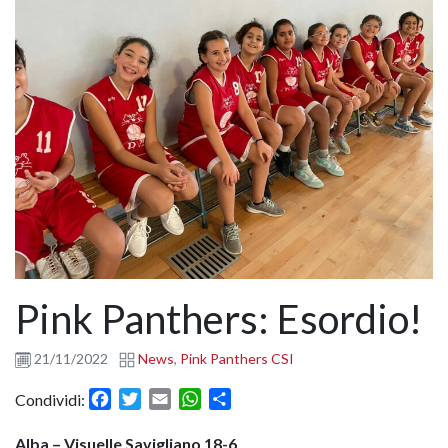
Pink Panthers: Esordio!
21/11/2022
News
,
Pink Panthers CSI
Facebook
Twitter
Email
WhatsApp
Condividi
Condividi:
Alba – Visuelle Savigliano 18-6