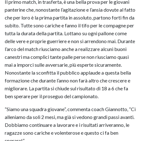
Il primo match, in trasferta, è una bella prova per le giovani
panterine che, nonostante l’agitazione e l’ansia dovute al fatto
che per loro è la prima partita in assoluto, partono forti fin da
subito. Tutte sono cariche e fanno il tifo per le compagne per
tutta la durata della partita. Lottano su ogni pallone come
delle vere e proprie guerriere e non si arrendono mai. Durante
l’arco del match riusciamo anche a realizzare alcuni buoni
canestri ma complici tante palle perse non riusciamo quasi
mai a imporci sulle avversarie, più esperte sicuramente.
Nonostante la sconfitta il pubblico applaude a questa bella
formazione che durante l’anno non farà altro che crescere e
migliorare. La partita si chiude sul risultato di 18 a 6 che fa
ben sperare per il proseguo del campionato.
“Siamo una squadra giovane”, commenta coach Giannotto, “Ci
alleniamo da soli 2 mesi, ma già si vedono grandi passi avanti.
Dobbiamo continuare a lavorare e i risultati arriveranno, le
ragazze sono cariche e volenterose e questo ci fa ben
sperare!”